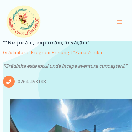
Skip
to
content
“”Ne jucăm, explorăm, învățăm”
Grădinița cu Program Prelungit ”Zâna Zorilor”
”Grădinița este locul unde începe aventura cunoașterii.”
0264-453188