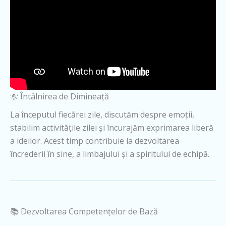
🌞 Întâlnirea de Dimineață
La începutul fiecărei zile, discutăm despre emoții,
stabilim activitățile zilei și încurajăm exprimarea liberă
a ideilor. Acest timp contribuie la dezvoltarea
încrederii în sine, a limbajului și a spiritului de echipă.
📚 Dezvoltarea Competențelor de Bază