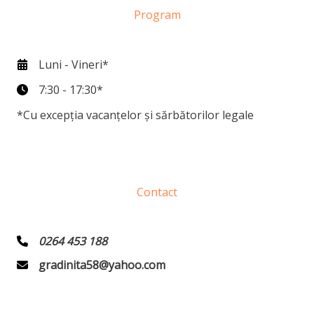
Program
Luni - Vineri*
7:30 - 17:30*
*Cu excepția vacanțelor și sărbătorilor legale
Contact
0264 453 188
gradinita58@yahoo.com