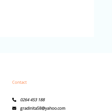
Contact
0264 453 188
gradinita58@yahoo.com