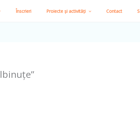
Înscrieri
Proiecte și activități
Contact
S
lbinuțe”