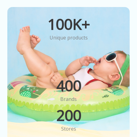
100
K+
Unique products
400
Brands
200
Stores