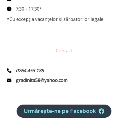
7:30 - 17:30*
*Cu excepția vacanțelor și sărbătorilor legale
Contact
0264 453 188
gradinita58@yahoo.com
Urmărește-ne pe Facebook