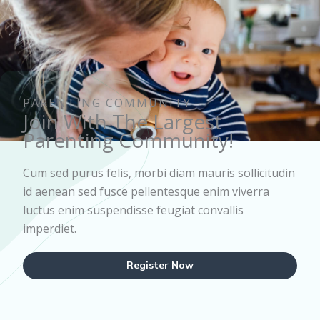
PARENTING COMMUNITY
Join With The Largest
Parenting Community!
Cum sed purus felis, morbi diam mauris sollicitudin
id aenean sed fusce pellentesque enim viverra
luctus enim suspendisse feugiat convallis
imperdiet.
Register Now