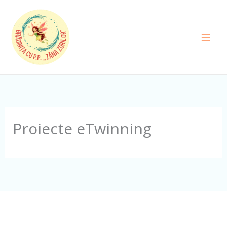
Skip
to
content
Proiecte eTwinning